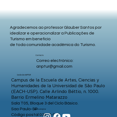
Agradecemos ao professor Glauber Santos por
idealizar e operacionalizar a Publicações de
Turismo em benefício
de toda comunidade acadêmica do Turismo.
Contacto
Correo electrónico:
anptur@gmail.com
Sede de ANPTUR
Campus de la Escuela de Artes, Ciencias y
Humanidades de la Universidad de São Paulo
(EACH-USP). Calle Arlindo Béttio, n. 1000.
Barrio Ermelino Matarazzo
Sala T05, Bloque 3 del Ciclo Básico.
Sao Paulo-SP
Sigue a Anptur
Código postal 03828-000.