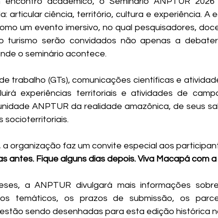
 encontro acadêmico, o Seminário ANPTUR 2026
 articular ciência, território, cultura e experiência. 
omo um evento imersivo, no qual pesquisadores, doce
 do turismo serão convidados não apenas a debate
 onde o seminário acontece.
e trabalho (GTs), comunicações científicas e atividades 
uirá experiências territoriais e atividades de cam
nidade ANPTUR da realidade amazônica, de seus sab
socioterritoriais.
á, a organização faz um convite especial aos participan
s antes. Fique alguns dias depois. Viva Macapá com a
eses, a ANPTUR divulgará mais informações sobre
eixos temáticos, os prazos de submissão, os parcei
estão sendo desenhadas para esta edição histórica no 