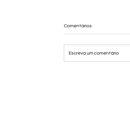
Comentários
Escreva um comentário
ANPTUR publica edital 
apoio à participação de
discentes e egressos no
XXIII Seminário ANPTUR