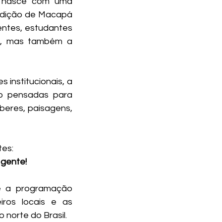
 nasce com uma 
A edição de Macapá 
ntes, estudantes 
r, mas também a 
institucionais, a 
po pensadas para 
eres, paisagens, 
tes:
 gente!
 a programação 
ros locais e as 
norte do Brasil.