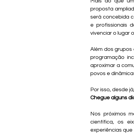
Mais do que um
proposta ampliada:
será concebida c
e profissionais
vivenciar o lugar
Além dos grupos d
programação incl
aproximar a comu
povos e dinâmicas 
Por isso, desde j
Chegue alguns dia
Nos próximos m
científica, os 
experiências que 