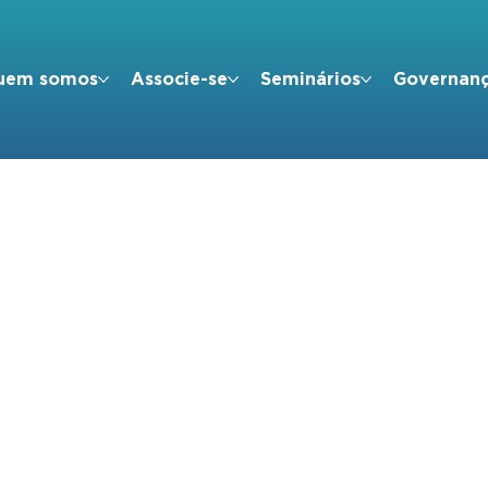
uem somos
Associe-se
Seminários
Governan