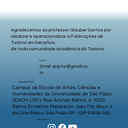
Agradecemos ao professor Glauber Santos por
idealizar e operacionalizar a Publicações de
Turismo em benefício
de toda comunidade acadêmica do Turismo.
Contato
Email:
anptur@gmail.co
m
Sede da ANPTUR
Campus da Escola de Artes, Ciências e
Humanidades da Universidade de São Paulo
(EACH-USP). Rua Arlindo Béttio, n. 1000.
Bairro Ermelino Matarazzo.
Sala T05, Bloco 3
do Ciclo Básico. São Paulo-SP - CEP 03828-000.
Siga a Anptur