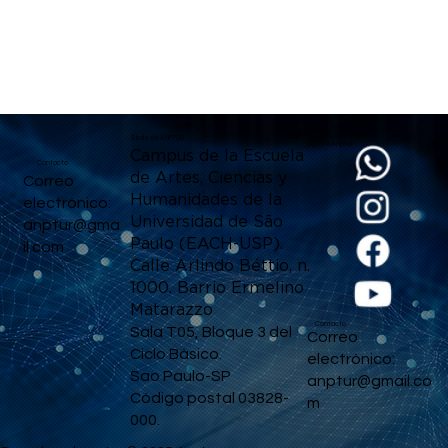
Sede de ANPTUR
Sigue a Anptur
Campus de la Escuela
Contacto
de Artes, Ciencias y
Correo
Humanidades de la
electrónico:
Universidad de São
anptur@gma
Paulo (EACH-USP).
il.com
Calle Arlindo Béttio, n.
1000. Barrio Ermelino
Matarazzo
Contacto
Sala T05, Bloque 3 del
Correo
Ciclo Básico.
electrónico:
Sao Paulo-SP
anptur@gmail.co
Código postal 03828-
m
000.