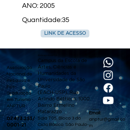
ANO: 2005
Quantidade:35
LINK DE ACESSO
Endereço da ANPTUR
Siga a Anptur
Campus da Escola de
CNPJ
Artes, Ciências e
Associação
Humanidades da
Nacional de
Universidade de São
Pesquisa e
Paulo
Pós-
(EACH-USP). Rua
Graduação
Arlindo Béttio, n. 1000.
em Turismo -
Bairro Ermelino
ANPTUR
Contato
Matarazzo
Email:
Sala T05, Bloco 3 do
07.473.253/
anptur@gmail.co
Ciclo Básico. São Paulo-
0001-21
m