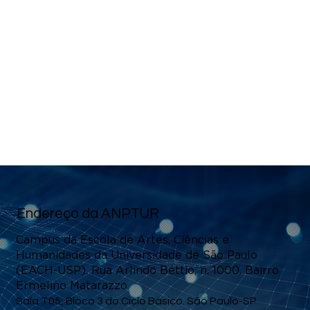
Endereço da ANPTUR
Campus da Escola de Artes, Ciências e
Humanidades da Universidade de São Paulo
(EACH-USP). Rua Arlindo Béttio, n. 1000.
Bairro
Ermelino Matarazzo
Sala T05, Bloco 3 do Ciclo Básico. São Paulo-SP