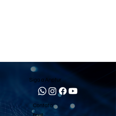
Siga a Anptur
Contato
Email: