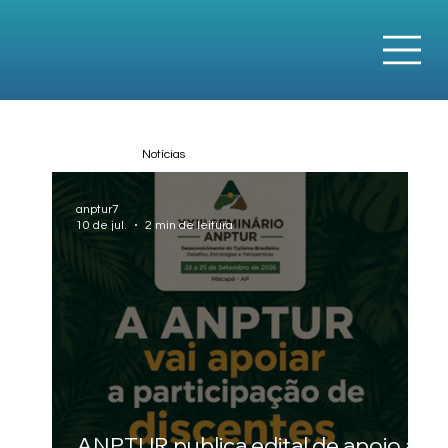
Notícias
anptur7
10 de jul.
2 min de leitura
ANPTUR publica edital de apoio à